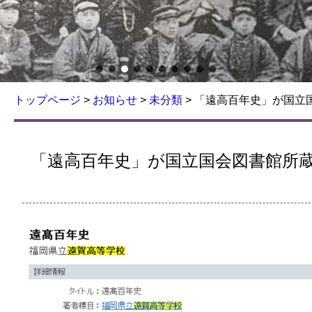
トップページ
>
お知らせ
>
未分類
>
「遠高百年史」が国立
「遠高百年史」が国立国会図書館所