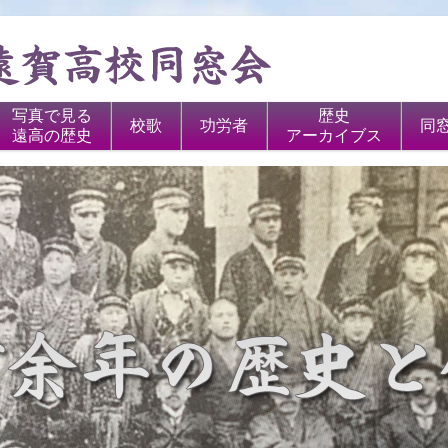
写真で見る
歴史
校歌
功労者
同
遠高の歴史
アーカイブス