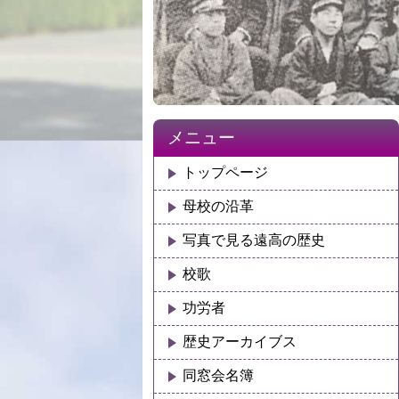
メニュー
トップページ
母校の沿革
写真で見る遠高の歴史
校歌
功労者
歴史アーカイブス
同窓会名簿