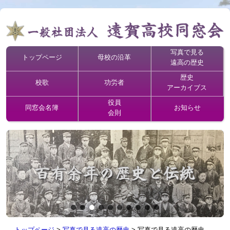
写真で見る
トップページ
母校の沿革
遠高の歴史
歴史
校歌
功労者
アーカイブス
役員
同窓会名簿
お知らせ
会則
トップページ
>
写真で見る遠高の歴史
>
写真で見る遠高の歴史