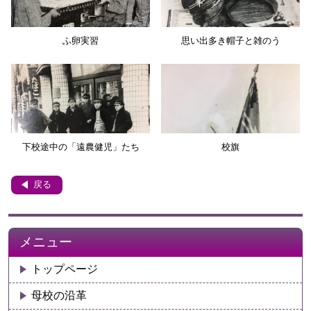
ふ卵実習
思い出多き帽子と雑のう
下校途中の「遠農健児」たち
校旗
戻る
メニュー
トップページ
母校の沿革