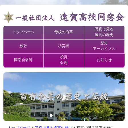
写真で見る
トップページ
母校の沿革
遠高の歴史
歴史
校歌
功労者
アーカイブス
役員
同窓会名簿
お知らせ
会則
トップページ
>
写真で見る遠高の歴史
>
写真で見る遠高の歴史