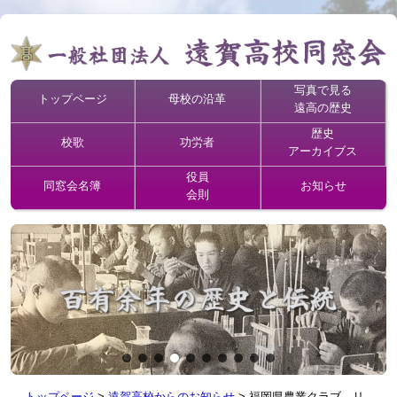
写真で見る
トップページ
母校の沿革
遠高の歴史
歴史
校歌
功労者
アーカイブス
役員
同窓会名簿
お知らせ
会則
トップページ
>
遠賀高校からのお知らせ
>
福岡県農業クラブ リ