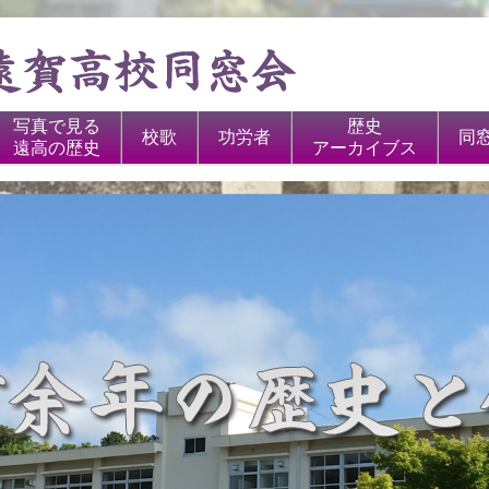
写真で見る
歴史
校歌
功労者
同
遠高の歴史
アーカイブス