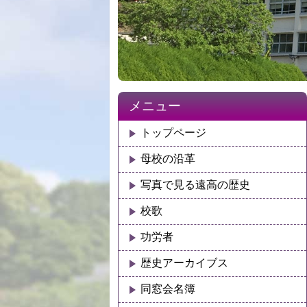
メニュー
トップページ
母校の沿革
写真で見る遠高の歴史
校歌
功労者
歴史アーカイブス
同窓会名簿