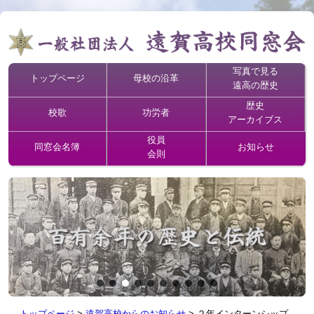
写真で見る
トップページ
母校の沿革
遠高の歴史
歴史
校歌
功労者
アーカイブス
役員
同窓会名簿
お知らせ
会則
トップページ
>
遠賀高校からのお知らせ
>
２年インターンシップ