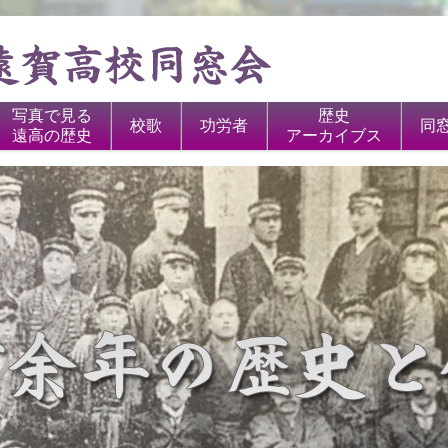
写真で見る
歴史
校歌
功労者
同
遠高の歴史
アーカイブス