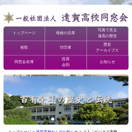
写真で見る
トップページ
母校の沿革
遠高の歴史
歴史
校歌
功労者
アーカイブス
役員
同窓会名簿
お知らせ
会則
トップページ
>
遠賀高校からのお知らせ
>
２Ｔ「ビジネス実務」