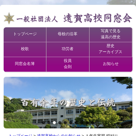
写真で見る
トップページ
母校の沿革
遠高の歴史
歴史
校歌
功労者
アーカイブス
役員
同窓会名簿
お知らせ
会則
トップページ
>
遠賀高校からのお知らせ
>
１年生実習 稲刈り