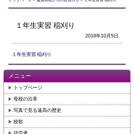
１年生実習 稲刈り
2018年10月5日
１年生実習 稲刈り
メニュー
トップページ
母校の沿革
写真で見る遠高の歴史
校歌
功労者