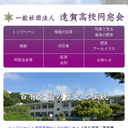
写真で見る
トップページ
母校の沿革
遠高の歴史
歴史
校歌
功労者
アーカイブス
役員
同窓会名簿
お知らせ
会則
トップページ
>
遠賀高校からのお知らせ
>
３年生授業「農業機