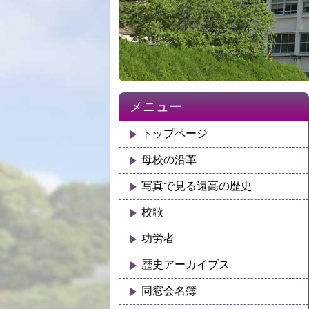
メニュー
トップページ
母校の沿革
写真で見る遠高の歴史
校歌
功労者
歴史アーカイブス
同窓会名簿