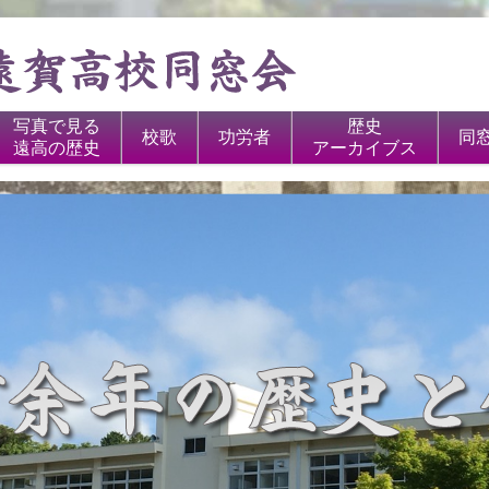
写真で見る
歴史
校歌
功労者
同
遠高の歴史
アーカイブス