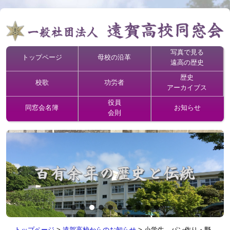
写真で見る
トップページ
母校の沿革
遠高の歴史
歴史
校歌
功労者
アーカイブス
役員
同窓会名簿
お知らせ
会則
トップページ
>
遠賀高校からのお知らせ
>
小学生 パン作り・野