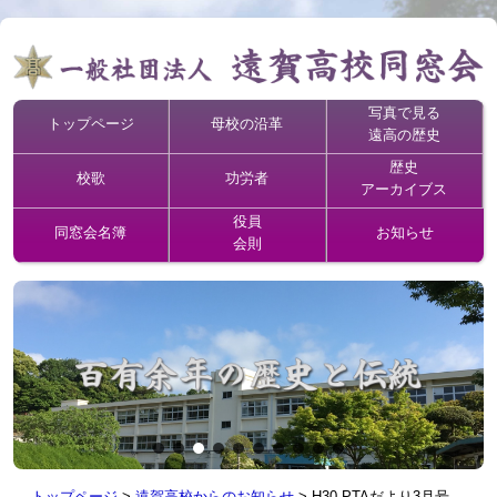
写真で見る
トップページ
母校の沿革
遠高の歴史
歴史
校歌
功労者
アーカイブス
役員
同窓会名簿
お知らせ
会則
トップページ
>
遠賀高校からのお知らせ
>
H30 PTAだより3月号