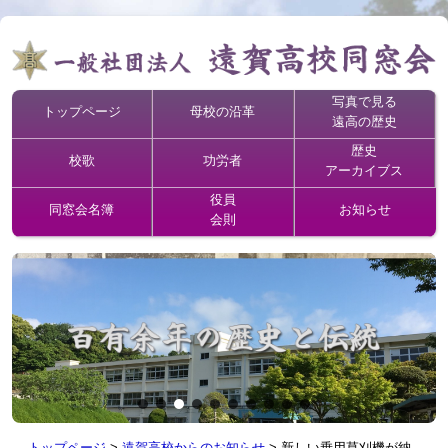
写真で見る
トップページ
母校の沿革
遠高の歴史
歴史
校歌
功労者
アーカイブス
役員
同窓会名簿
お知らせ
会則
トップページ
>
遠賀高校からのお知らせ
>
新しい乗用草刈機が納