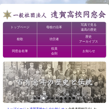
写真で見る
トップページ
母校の沿革
遠高の歴史
歴史
校歌
功労者
アーカイブス
役員
同窓会名簿
お知らせ
会則
トップページ
>
遠賀高校からのお知らせ
>
合格者登校日でした