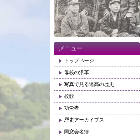
メニュー
トップページ
母校の沿革
写真で見る遠高の歴史
校歌
功労者
歴史アーカイブス
同窓会名簿