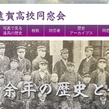
写真で見る
歴史
校歌
功労者
同
遠高の歴史
アーカイブス