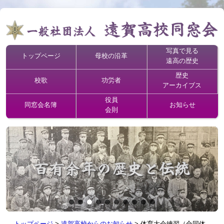
写真で見る
トップページ
母校の沿革
遠高の歴史
歴史
校歌
功労者
アーカイブス
役員
同窓会名簿
お知らせ
会則
トップページ
>
遠賀高校からのお知らせ
>
体育大会練習（合同体