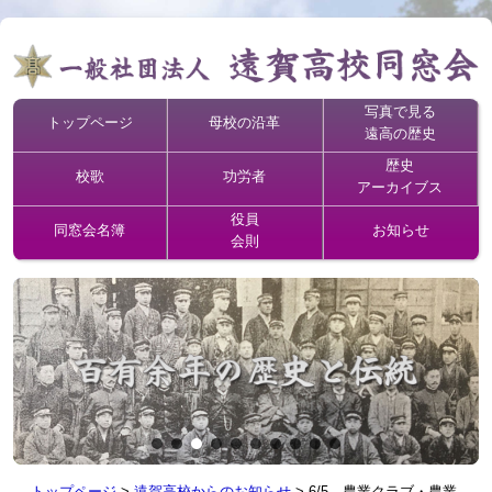
写真で見る
トップページ
母校の沿革
遠高の歴史
歴史
校歌
功労者
アーカイブス
役員
同窓会名簿
お知らせ
会則
トップページ
>
遠賀高校からのお知らせ
>
6/5 農業クラブ・農業