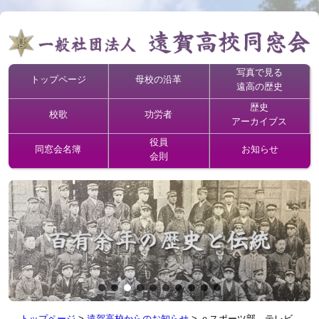
写真で見る
トップページ
母校の沿革
遠高の歴史
歴史
校歌
功労者
アーカイブス
役員
同窓会名簿
お知らせ
会則
トップページ
>
遠賀高校からのお知らせ
>
ｅスポーツ部 テレビ