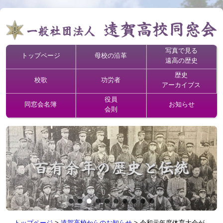
写真で見る
トップページ
母校の沿革
遠高の歴史
歴史
校歌
功労者
アーカイブス
役員
同窓会名簿
お知らせ
会則
トップページ
>
遠賀高校からのお知らせ
>
令和元年度体育大会が