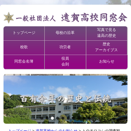
写真で見る
トップページ
母校の沿革
遠高の歴史
歴史
校歌
功労者
アーカイブス
役員
同窓会名簿
お知らせ
会則
トップページ
>
遠賀高校からのお知らせ
>
トウモロコシの調査観