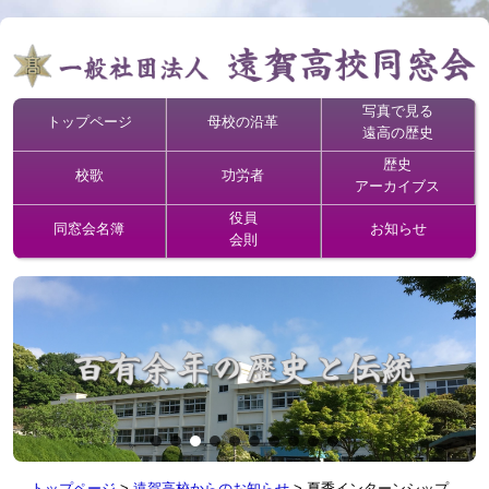
写真で見る
トップページ
母校の沿革
遠高の歴史
歴史
校歌
功労者
アーカイブス
役員
同窓会名簿
お知らせ
会則
トップページ
>
遠賀高校からのお知らせ
>
夏季インターンシップ