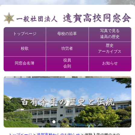
写真で見る
トップページ
母校の沿革
遠高の歴史
歴史
校歌
功労者
アーカイブス
役員
同窓会名簿
お知らせ
会則
トップページ
>
遠賀高校からのお知らせ
>
体験入学の種のその