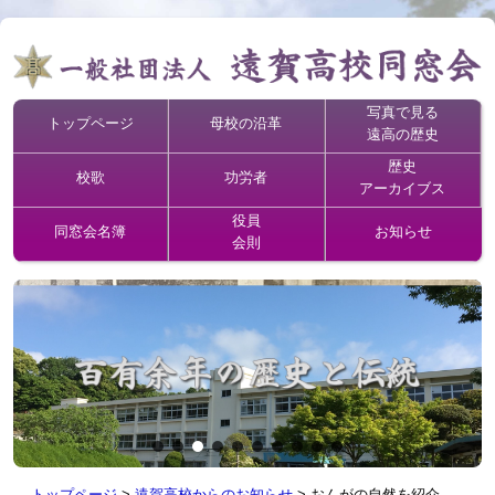
写真で見る
トップページ
母校の沿革
遠高の歴史
歴史
校歌
功労者
アーカイブス
役員
同窓会名簿
お知らせ
会則
トップページ
>
遠賀高校からのお知らせ
>
おんがの自然を紹介