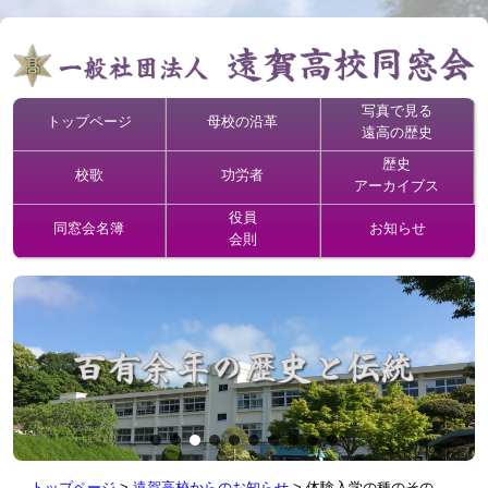
写真で見る
トップページ
母校の沿革
遠高の歴史
歴史
校歌
功労者
アーカイブス
役員
同窓会名簿
お知らせ
会則
トップページ
>
遠賀高校からのお知らせ
>
体験入学の種のその