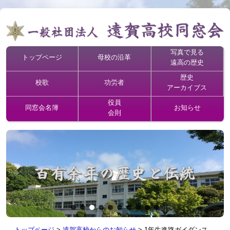
写真で見る
トップページ
母校の沿革
遠高の歴史
歴史
校歌
功労者
アーカイブス
役員
同窓会名簿
お知らせ
会則
トップページ
>
遠賀高校からのお知らせ
>
1年生進路ガイダンス