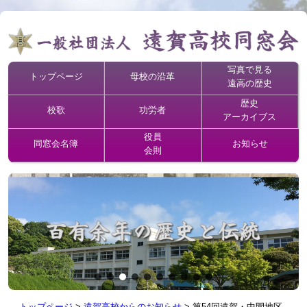
写真で見る
トップページ
母校の沿革
遠高の歴史
歴史
校歌
功労者
アーカイブス
役員
同窓会名簿
お知らせ
会則
トップページ
>
遠賀高校からのお知らせ
>
第54回遠賀・中間地区