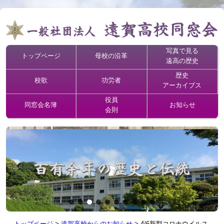
写真で見る
トップページ
母校の沿革
遠高の歴史
歴史
校歌
功労者
アーカイブス
役員
同窓会名簿
お知らせ
会則
トップページ
>
遠賀高校からのお知らせ
>
4/6新型コロナウイルス