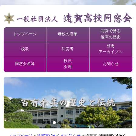
写真で見る
トップページ
母校の沿革
遠高の歴史
歴史
校歌
功労者
アーカイブス
役員
同窓会名簿
お知らせ
会則
トップページ
>
遠賀高校からのお知らせ
>
遠賀高校野球部のNHK