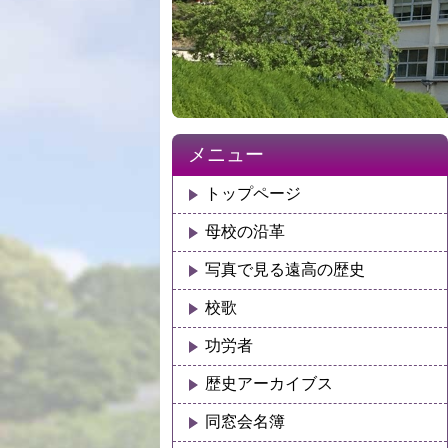
メニュー
トップページ
母校の沿革
写真で見る遠高の歴史
校歌
功労者
歴史アーカイブス
同窓会名簿