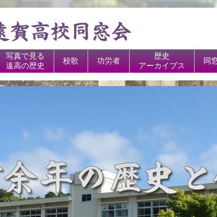
写真で見る
歴史
校歌
功労者
同
遠高の歴史
アーカイブス