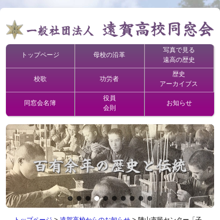
写真で見る
トップページ
母校の沿革
遠高の歴史
歴史
校歌
功労者
アーカイブス
役員
同窓会名簿
お知らせ
会則
トップページ
>
遠賀高校からのお知らせ
>
陣山市民センター「子