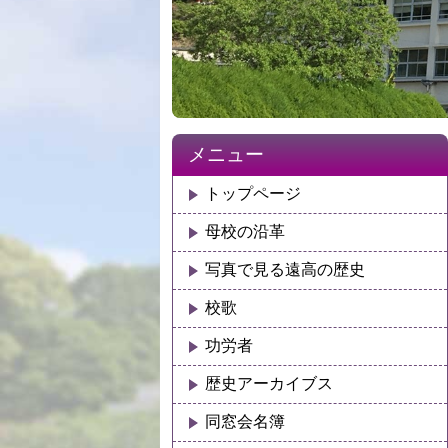
メニュー
トップページ
母校の沿革
写真で見る遠高の歴史
校歌
功労者
歴史アーカイブス
同窓会名簿