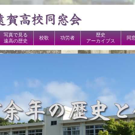
写真で見る
歴史
校歌
功労者
同
遠高の歴史
アーカイブス