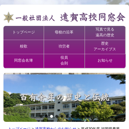
写真で見る
トップページ
母校の沿革
遠高の歴史
歴史
校歌
功労者
アーカイブス
役員
同窓会名簿
お知らせ
会則
トップページ
>
遠賀高校からのお知らせ
>
平成30年度 福岡県農業