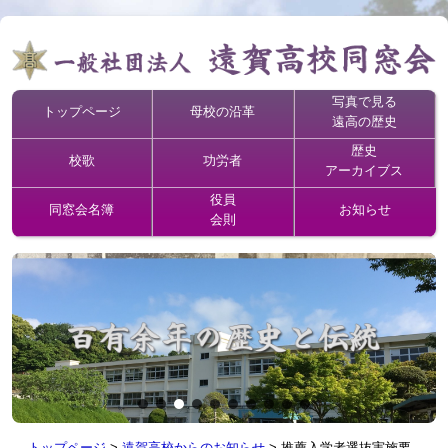
写真で見る
トップページ
母校の沿革
遠高の歴史
歴史
校歌
功労者
アーカイブス
役員
同窓会名簿
お知らせ
会則
トップページ
>
遠賀高校からのお知らせ
>
推薦入学者選抜実施要