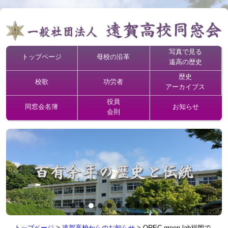
写真で見る
トップページ
母校の沿革
遠高の歴史
歴史
校歌
功労者
アーカイブス
役員
同窓会名簿
お知らせ
会則
トップページ
>
遠賀高校からのお知らせ
>
OREC green lab福岡で