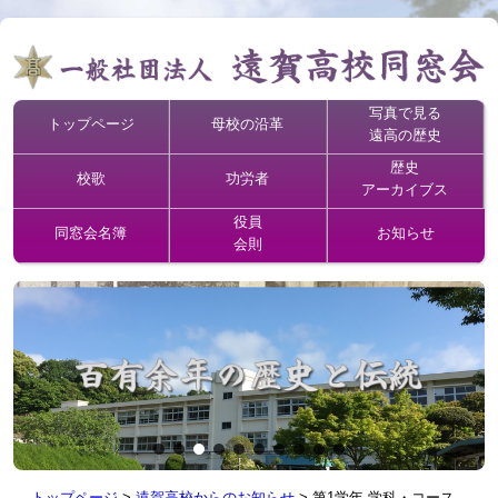
写真で見る
トップページ
母校の沿革
遠高の歴史
歴史
校歌
功労者
アーカイブス
役員
同窓会名簿
お知らせ
会則
トップページ
>
遠賀高校からのお知らせ
>
第1学年 学科・コース