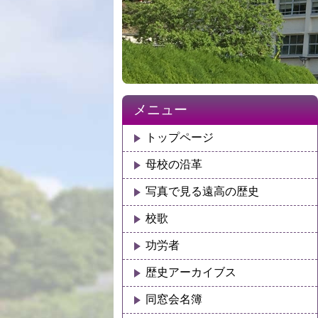
メニュー
トップページ
母校の沿革
写真で見る遠高の歴史
校歌
功労者
歴史アーカイブス
同窓会名簿