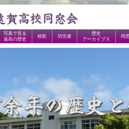
写真で見る
歴史
校歌
功労者
同
遠高の歴史
アーカイブス