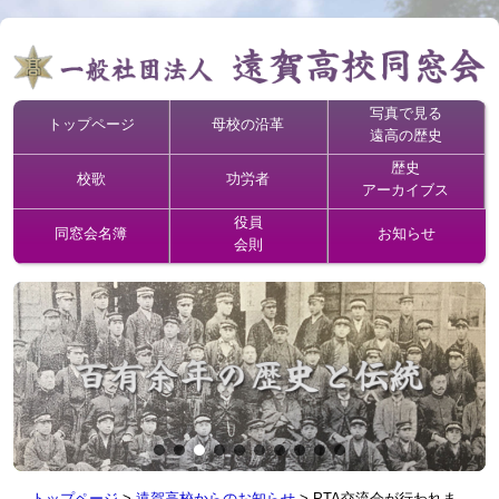
写真で見る
トップページ
母校の沿革
遠高の歴史
歴史
校歌
功労者
アーカイブス
役員
同窓会名簿
お知らせ
会則
トップページ
>
遠賀高校からのお知らせ
>
PTA交流会が行われま