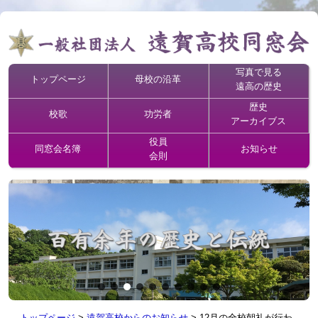
写真で見る
トップページ
母校の沿革
遠高の歴史
歴史
校歌
功労者
アーカイブス
役員
同窓会名簿
お知らせ
会則
トップページ
>
遠賀高校からのお知らせ
>
12月の全校朝礼が行わ