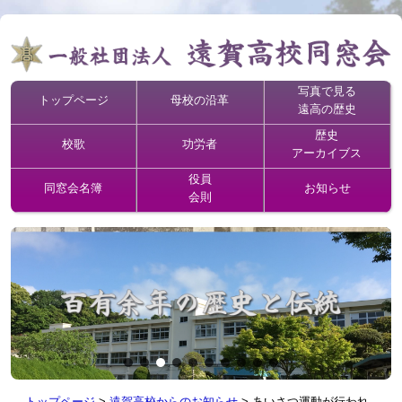
写真で見る
トップページ
母校の沿革
遠高の歴史
歴史
校歌
功労者
アーカイブス
役員
同窓会名簿
お知らせ
会則
トップページ
>
遠賀高校からのお知らせ
>
あいさつ運動が行われ