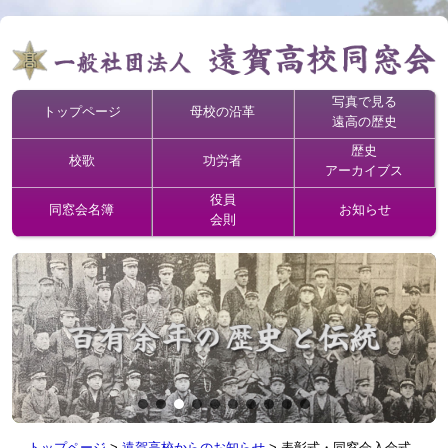
写真で見る
トップページ
母校の沿革
遠高の歴史
歴史
校歌
功労者
アーカイブス
役員
同窓会名簿
お知らせ
会則
トップページ
>
遠賀高校からのお知らせ
>
表彰式・同窓会入会式