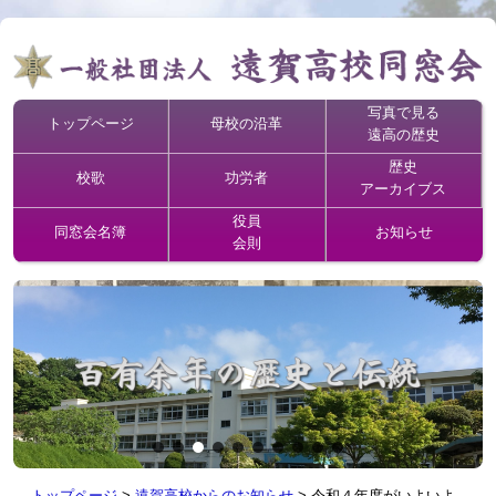
写真で見る
トップページ
母校の沿革
遠高の歴史
歴史
校歌
功労者
アーカイブス
役員
同窓会名簿
お知らせ
会則
トップページ
>
遠賀高校からのお知らせ
>
令和４年度がいよいよ