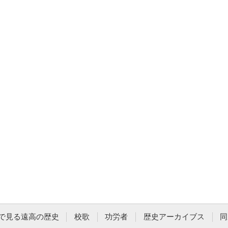
で見る遠高の歴史
校歌
功労者
歴史アーカイブス
同