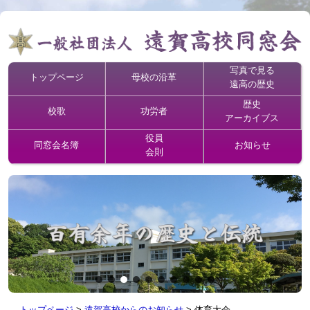
写真で見る
トップページ
母校の沿革
遠高の歴史
歴史
校歌
功労者
アーカイブス
役員
同窓会名簿
お知らせ
会則
トップページ
>
遠賀高校からのお知らせ
>
体育大会