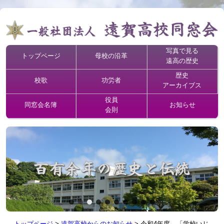
写真で見る
トップページ
母校の沿革
遠高の歴史
歴史
校歌
功労者
アーカイブス
役員
同窓会名簿
お知らせ
会則
トップページ
>
遠賀高校からのお知らせ
>
令和4年度 「学校いじ