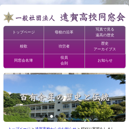
写真で見る
トップページ
母校の沿革
遠高の歴史
歴史
校歌
功労者
アーカイブス
役員
同窓会名簿
お知らせ
会則
トップページ
>
遠賀高校からのお知らせ
>
稲刈り実習をしまし