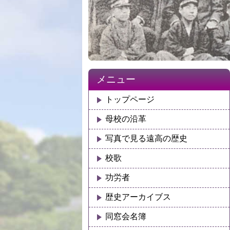
メニュー
トップページ
母校の沿革
写真で見る遠高の歴史
校歌
功労者
歴史アーカイブス
同窓会名簿