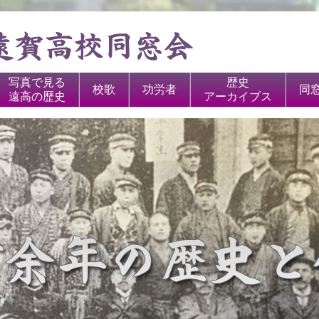
写真で見る
歴史
校歌
功労者
同
遠高の歴史
アーカイブス