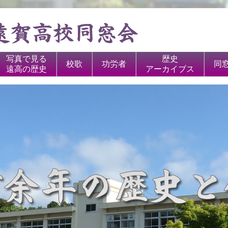
写真で見る
歴史
校歌
功労者
同
遠高の歴史
アーカイブス