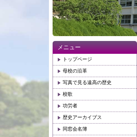
メニュー
トップページ
母校の沿革
写真で見る遠高の歴史
校歌
功労者
歴史アーカイブス
同窓会名簿