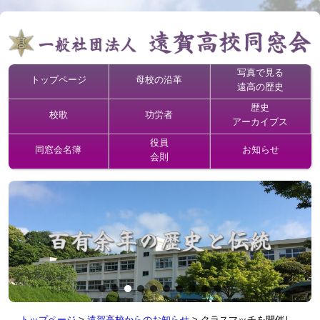
写真で見る
トップページ
母校の沿革
遠高の歴史
歴史
校歌
功労者
アーカイブス
役員
同窓会名簿
お知らせ
会則
トップページ
>
遠賀高校からのお知らせ
>
クラスマッチを開催し