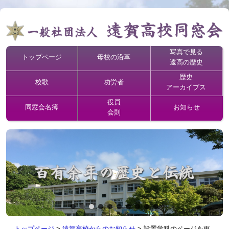
写真で見る
トップページ
母校の沿革
遠高の歴史
歴史
校歌
功労者
アーカイブス
役員
同窓会名簿
お知らせ
会則
トップページ
>
遠賀高校からのお知らせ
>
設置学科のページを更